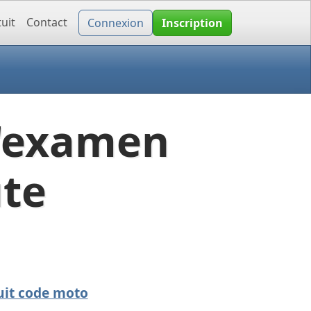
uit
Contact
Connexion
Inscription
l'examen
ute
uit code moto