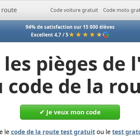
Accueil - Codeclic
Code voiture gratuit
Code moto grat
94% de satisfaction sur 15 000 élèves
★★★★
★
Excellent 4,7 / 5
 les pièges de 
 code de la ro
✔︎ Je veux mon code
e le
code de la route test gratuit
ou le
test grat