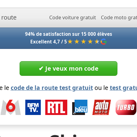
Accueil - Codeclic
Code voiture gratuit
Code moto grat
94% de satisfaction sur 15 000 élèves
★★★★
★
Excellent 4,7 / 5
✔︎ Je veux mon code
e le
code de la route test gratuit
ou le
test grat