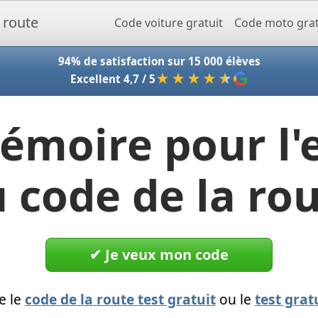
Accueil - Codeclic
Code voiture gratuit
Code moto grat
94% de satisfaction sur 15 000 élèves
★★★★
★
Excellent 4,7 / 5
émoire pour l
 code de la ro
✔︎ Je veux mon code
e le
code de la route test gratuit
ou le
test grat