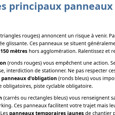
es principaux panneaux
triangles rouges) annoncent un risque à venir. Pa
e glissante. Ces panneaux se situent généralem
,
150 mètres
hors agglomération. Ralentissez et r
ion
(ronds rouges) vous empêchent une action. Sen
sse, interdiction de stationner. Ne pas respecter 
s
panneaux d'obligation
(ronds bleus) vous impos
 obligatoires, piste cyclable obligatoire.
n
(carrés ou rectangles bleus) vous renseignent sa
arking. Ces panneaux facilitent votre trajet mais l
 Les
panneaux temporaires jaunes
de chantier p