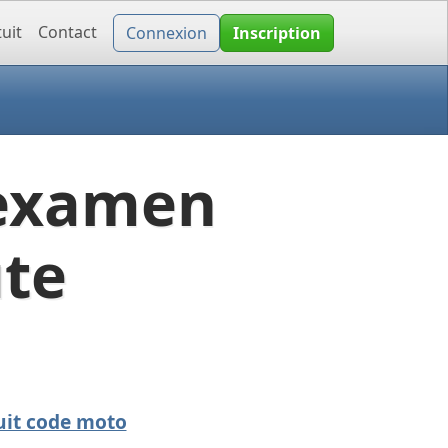
uit
Contact
Connexion
Inscription
'examen
ute
uit code moto