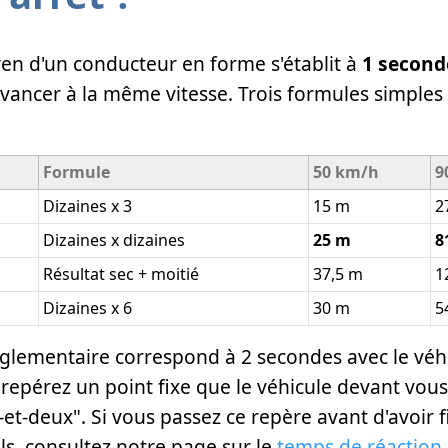
n d'un conducteur en forme s'établit à
1 second
avancer à la même vitesse. Trois formules simple
Formule
50 km/h
9
Dizaines x 3
15 m
2
Dizaines x dizaines
25 m
8
Résultat sec + moitié
37,5 m
1
Dizaines x 6
30 m
5
glementaire correspond à 2 secondes avec le véhi
, repérez un point fixe que le véhicule devant vou
-et-deux". Si vous passez ce repère avant d'avoir f
ls, consultez notre page sur le
temps de réaction 