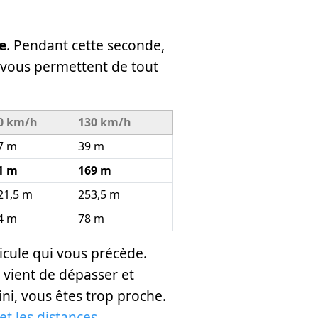
e
. Pendant cette seconde,
s vous permettent de tout
0 km/h
130 km/h
7 m
39 m
1 m
169 m
21,5 m
253,5 m
4 m
78 m
cule qui vous précède.
s vient de dépasser et
ini, vous êtes trop proche.
et les distances
.