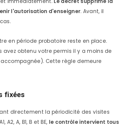
ffet immédiatement.
Le décret supprime la
nir l'autorisation d'enseigner
. Avant, il
 cas.
être en période probatoire reste en place.
s avez obtenu votre permis il y a moins de
te accompagnée). Cette règle demeure
s fixées
ant directement la périodicité des visites
 A2, A, B1, B et BE,
le contrôle intervient tous