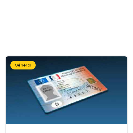
Blog du
code de la
route 2026
Général