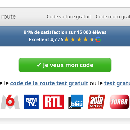
Accueil - Codeclic
Code voiture gratuit
Code moto grat
94% de satisfaction sur 15 000 élèves
★★★★
★
Excellent 4,7 / 5
✔︎ Je veux mon code
e le
code de la route test gratuit
ou le
test grat