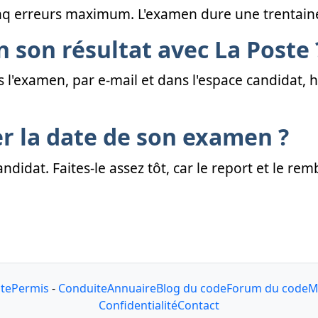
cinq erreurs maximum. L'examen dure une trentain
 son résultat avec La Poste 
s l'examen, par e-mail et dans l'espace candidat, 
r la date de son examen ?
andidat. Faites-le assez tôt, car le report et le
ute
Permis
-
Conduite
Annuaire
Blog du code
Forum du code
M
Confidentialité
Contact