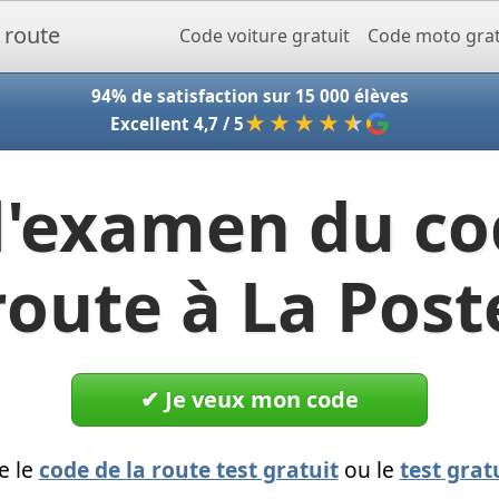
Accueil - Codeclic
Code voiture gratuit
Code moto grat
94% de satisfaction sur 15 000 élèves
★★★★
★
Excellent 4,7 / 5
l'examen du co
route à La Post
✔︎ Je veux mon code
e le
code de la route test gratuit
ou le
test grat